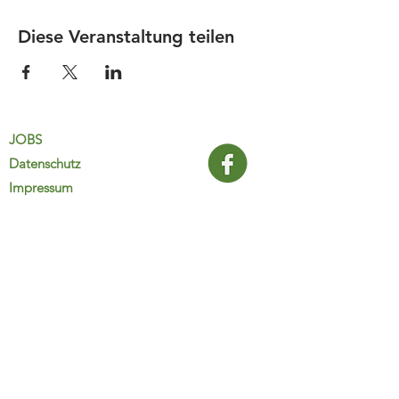
Diese Veranstaltung teilen
JOBS
Datenschutz
Impressum
FamiliJa
9821 Obervellach 32
Tel.: +43 (0) 4782 2511
familija@rkm.at
www.familija.at
MO-DO 08:00-13:00 Uhr