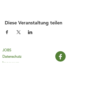
Diese Veranstaltung teilen
JOBS
Datenschutz
Impressum
FamiliJa
9821 Obervellach 32
Tel.: +43 (0) 4782 2511
familija@rkm.at
www.familija.at
MO-DO 08:00-13:00 Uhr