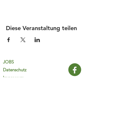
Diese Veranstaltung teilen
JOBS
Datenschutz
Impressum
FamiliJa
9821 Obervellach 32
Tel.: +43 (0) 4782 2511
familija@rkm.at
www.familija.at
MO-DO 08:00-13:00 Uhr