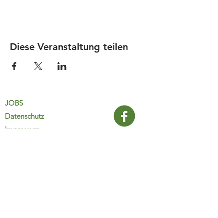
Diese Veranstaltung teilen
JOBS
Datenschutz
Impressum
FamiliJa
9821 Obervellach 32
Tel.: +43 (0) 4782 2511
familija@rkm.at
www.familija.at
MO-DO 08:00-13:00 Uhr