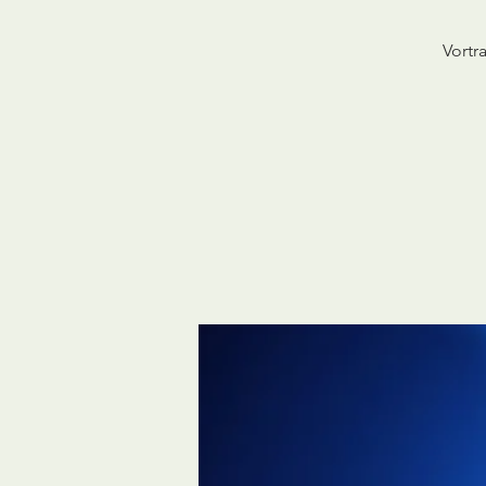
Vortr