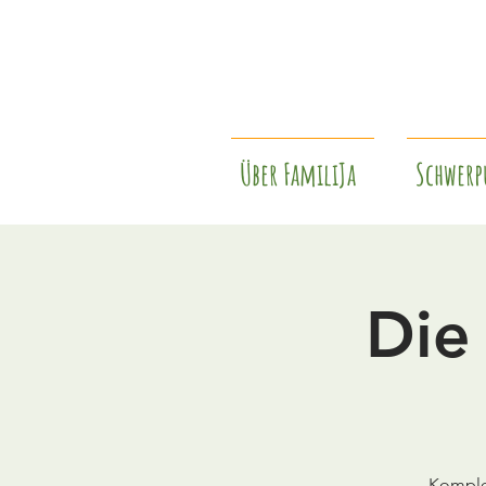
Über FamiliJa
Schwerp
Die
Komple