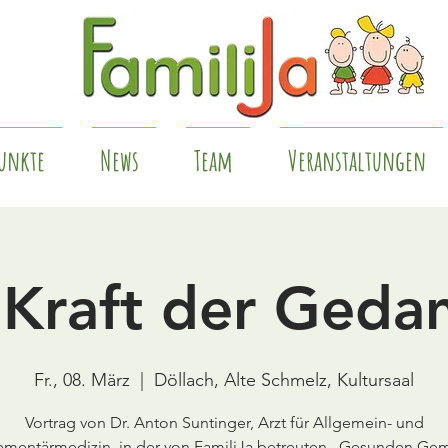
unkte
News
Team
Veranstaltungen
 Kraft der Geda
Fr., 08. März
  |  
Döllach, Alte Schmelz, Kultursaal
Vortrag von Dr. Anton Suntinger, Arzt für Allgemein- und
mentärmedizin, in der von FamiliJa betreuten „Gesunden Ge