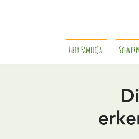
Über FamiliJa
Schwerp
Di
erke