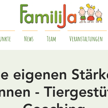
unkte
News
Team
Veranstaltungen
e eigenen Stär
nnen - Tiergestü