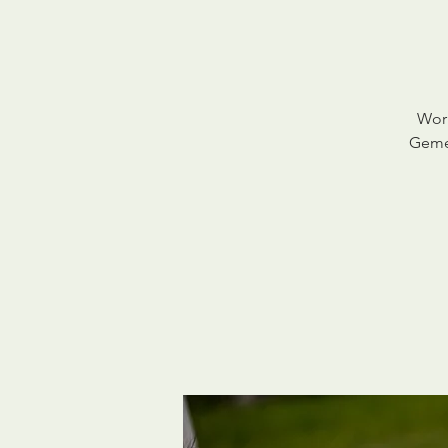
Work
Gemei