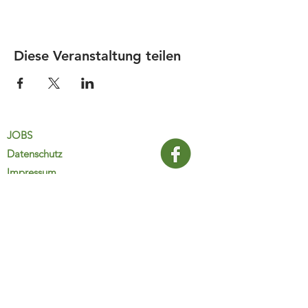
Diese Veranstaltung teilen
JOBS
Datenschutz
Impressum
FamiliJa
9821 Obervellach 32
Tel.: +43 (0) 4782 2511
familija@rkm.at
www.familija.at
MO-DO 08:00-13:00 Uhr