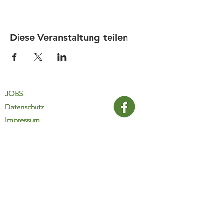
Diese Veranstaltung teilen
JOBS
Datenschutz
Impressum
FamiliJa
9821 Obervellach 32
Tel.: +43 (0) 4782 2511
familija@rkm.at
www.familija.at
MO-DO 08:00-13:00 Uhr