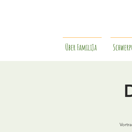
Über FamiliJa
Schwerp
Vortr