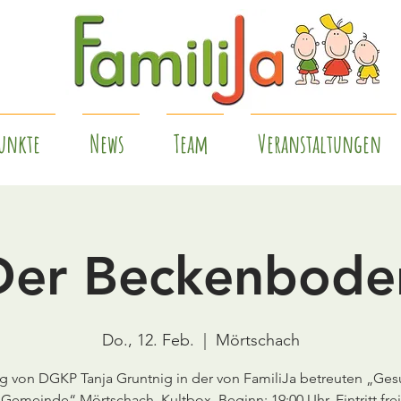
unkte
News
Team
Veranstaltungen
Der Beckenbode
Do., 12. Feb.
  |  
Mörtschach
ag von DGKP Tanja Gruntnig in der von FamiliJa betreuten „Ge
Gemeinde“ Mörtschach, Kultbox, Beginn: 19:00 Uhr, Eintritt frei