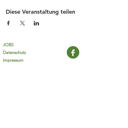
Diese Veranstaltung teilen
JOBS
Datenschutz
Impressum
FamiliJa
9821 Obervellach 32
Tel.: +43 (0) 4782 2511
familija@rkm.at
www.familija.at
MO-DO 08:00-13:00 Uhr