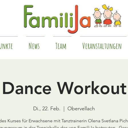
unkte
News
Team
Veranstaltungen
Dance Workout
Di., 22. Feb.
  |  
Obervellach
 des Kurses für Erwachsene mit Tanztrainerin Olena Svetlana Pich
ungsraum in der Tennishalle des von FamiliJa betreuten „Ge