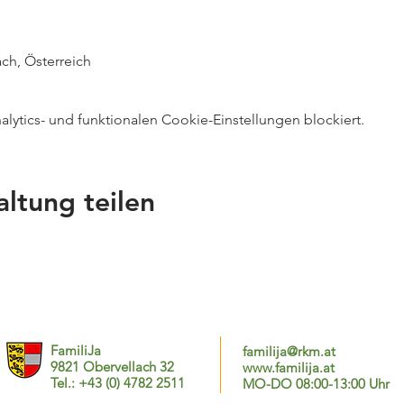
ch, Österreich
ytics- und funktionalen Cookie-Einstellungen blockiert.
altung teilen
FamiliJa
familija@rkm.at
9821 Obervellach 32
www.familija.at
Tel.: +43 (0) 4782 2511
MO-DO 08:00-13:00 Uhr