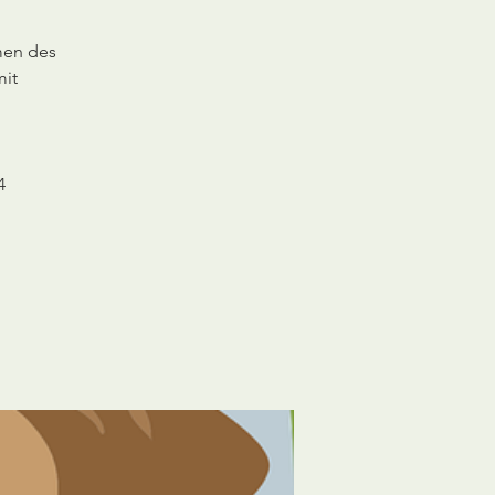
men des
mit
4