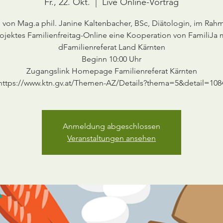
Fr., 22. Okt.
  |  
Live Online-Vortrag
g von Mag.a phil. Janine Kaltenbacher, BSc, Diätologin, im Rah
ojektes Familienfreitag-Online eine Kooperation von FamiliJa 
dFamilienreferat Land Kärnten
Beginn 10:00 Uhr
Zugangslink Homepage Familienreferat Kärnten
https://www.ktn.gv.at/Themen-AZ/Details?thema=5&detail=108
Anmeldung abgeschlossen
Veranstaltungen ansehen