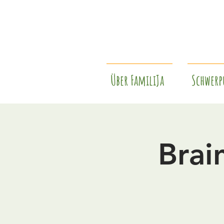
Über FamiliJa
Schwerp
Brai