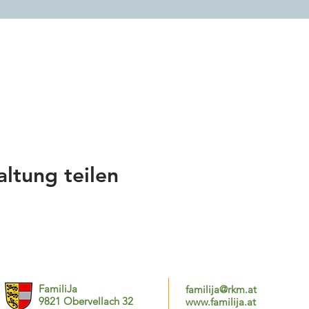
altung teilen
FamiliJa
familija@rkm.at
9821 Obervellach 32
www.familija.at