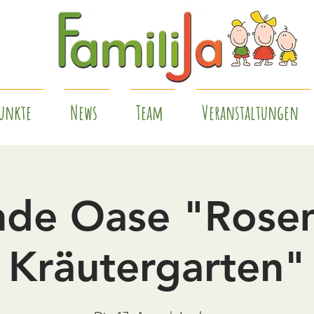
unkte
News
Team
Veranstaltungen
nde Oase "Rosem
Kräutergarten"