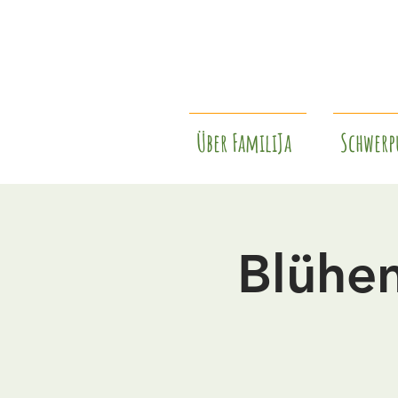
Über FamiliJa
Schwerp
Blühe