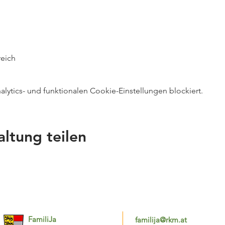
reich
ytics- und funktionalen Cookie-Einstellungen blockiert.
altung teilen
FamiliJa
familija@rkm.at