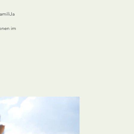
amiliJa
ionen im