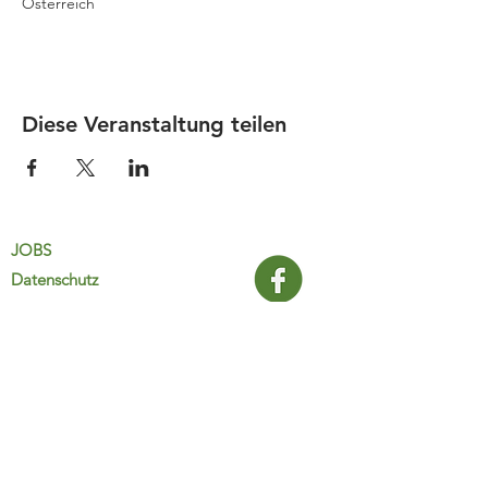
Österreich
Diese Veranstaltung teilen
JOBS
Datenschutz
Impressum
FamiliJa
9821 Obervellach 32
Tel.: +43 (0) 4782 2511
familija@rkm.at
www.familija.at
MO-DO 08:00-13:00 Uhr