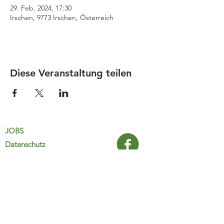
29. Feb. 2024, 17:30
Irschen, 9773 Irschen, Österreich
Diese Veranstaltung teilen
JOBS
Datenschutz
Impressum
FamiliJa
9821 Obervellach 32
Tel.: +43 (0) 4782 2511
familija@rkm.at
www.familija.at