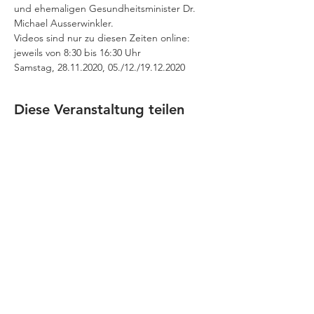
und ehemaligen Gesundheitsminister Dr. 
Michael Ausserwinkler.
Videos sind nur zu diesen Zeiten online:
jeweils von 8:30 bis 16:30 Uhr
Samstag, 28.11.2020, 05./12./19.12.2020
Diese Veranstaltung teilen
JOBS
Datenschutz
Impressum
FamiliJa
9821 Obervellach 32
Tel.: +43 (0) 4782 2511
familija@rkm.at