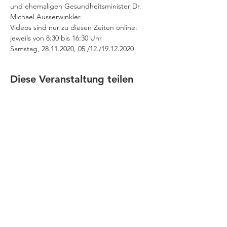
und ehemaligen Gesundheitsminister Dr. 
Michael Ausserwinkler.
Videos sind nur zu diesen Zeiten online:
jeweils von 8:30 bis 16:30 Uhr
Samstag, 28.11.2020, 05./12./19.12.2020
Diese Veranstaltung teilen
JOBS
Datenschutz
Impressum
FamiliJa
9821 Obervellach 32
Tel.: +43 (0) 4782 2511
familija@rkm.at