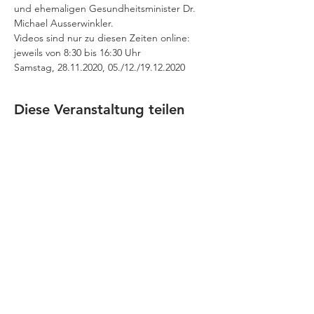
und ehemaligen Gesundheitsminister Dr. 
Michael Ausserwinkler.
Videos sind nur zu diesen Zeiten online:
jeweils von 8:30 bis 16:30 Uhr
Samstag, 28.11.2020, 05./12./19.12.2020
Diese Veranstaltung teilen
JOBS
Datenschutz
Impressum
FamiliJa
9821 Obervellach 32
Tel.: +43 (0) 4782 2511
familija@rkm.at