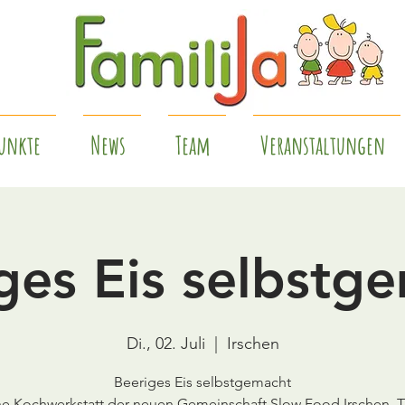
unkte
News
Team
Veranstaltungen
ges Eis selbstg
Di., 02. Juli
  |  
Irschen
Beeriges Eis selbstgemacht
e Kochwerkstatt der neuen Gemeinschaft Slow Food Irschen,