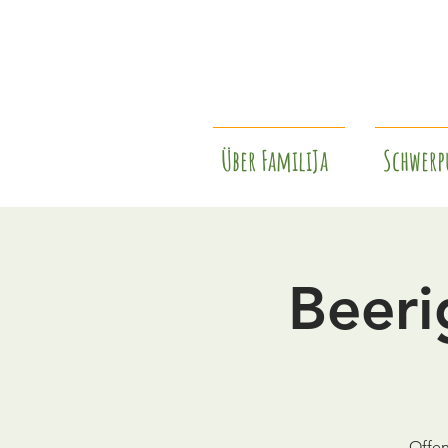
Über FamiliJa
Schwerp
Beeri
Offen