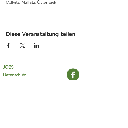
Mallnitz, Mallnitz, Österreich
Diese Veranstaltung teilen
JOBS
Datenschutz
Impressum
FamiliJa
9821 Obervellach 32
Tel.: +43 (0) 4782 2511
familija@rkm.at
www.familija.at
MO-DO 08:00-13:00 Uhr