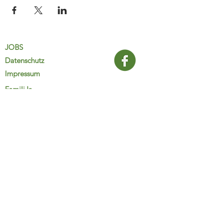
JOBS
Datenschutz
Impressum
FamiliJa
9821 Obervellach 32
Tel.: +43 (0) 4782 2511
familija@rkm.at
www.familija.at
MO-DO 08:00-13:00 Uhr
© 2025 FamiliJa