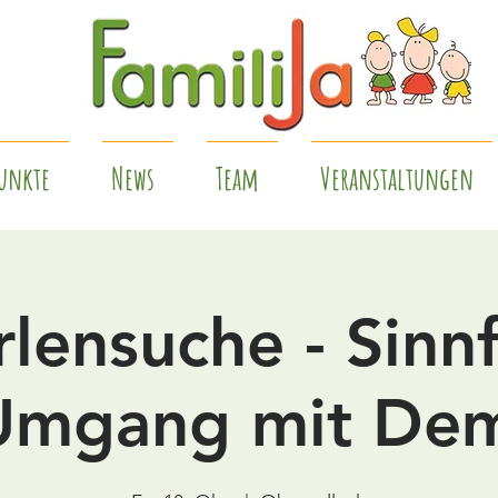
unkte
News
Team
Veranstaltungen
rlensuche - Sinn
Umgang mit De