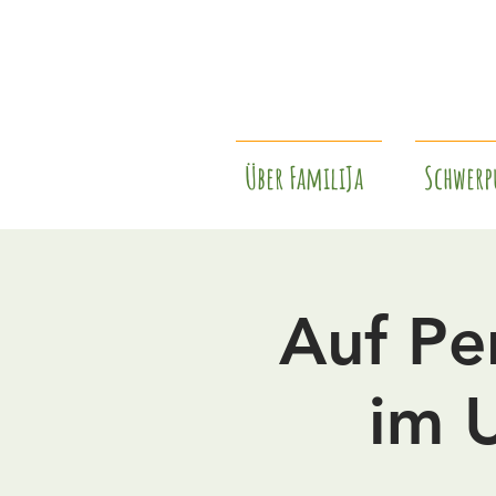
Über FamiliJa
Schwerp
Auf Pe
im 