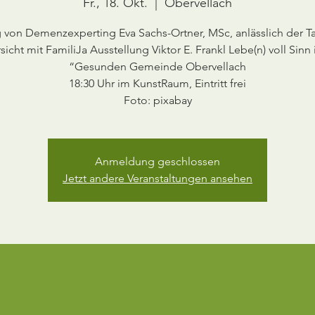
Fr., 18. Okt.
  |  
Obervellach
g von Demenzexperting Eva Sachs-Ortner, MSc, anlässlich der T
sicht mit FamiliJa Ausstellung Viktor E. Frankl Lebe(n) voll Sinn 
“Gesunden Gemeinde Obervellach
18:30 Uhr im KunstRaum, Eintritt frei
Foto: pixabay
Anmeldung geschlossen
Jetzt andere Veranstaltungen ansehen