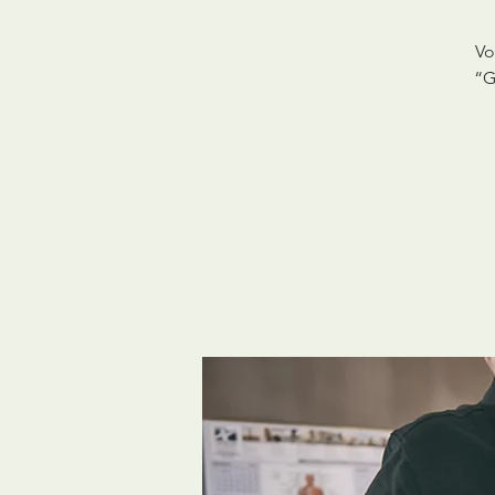
Vo
“G