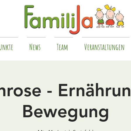
unkte
News
Team
Veranstaltungen
hrose - Ernähru
Bewegung