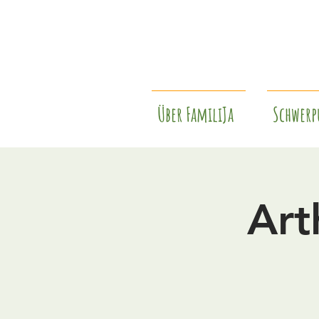
Über FamiliJa
Schwerp
Art