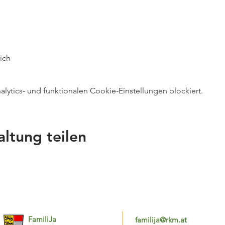
eich
ytics- und funktionalen Cookie-Einstellungen blockiert.
altung teilen
FamiliJa
familija@rkm.at