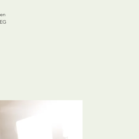
ten
 EG