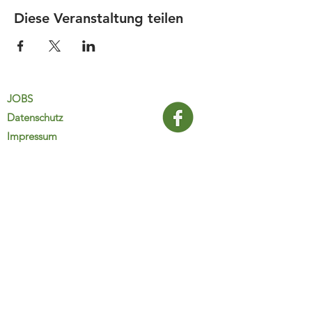
Diese Veranstaltung teilen
JOBS
Datenschutz
Impressum
FamiliJa
9821 Obervellach 32
Tel.: +43 (0) 4782 2511
familija@rkm.at
www.familija.at
MO-DO 08:00-13:00 Uhr