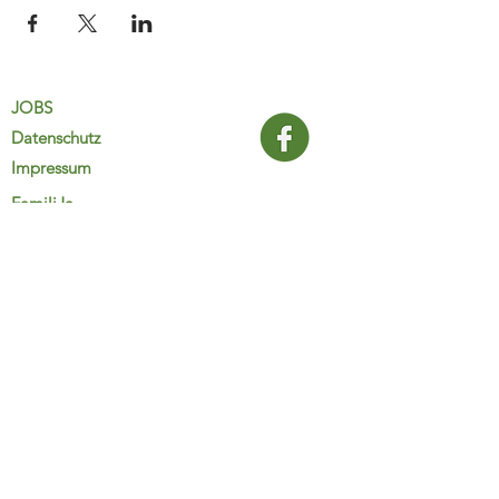
JOBS
Datenschutz
Impressum
FamiliJa
9821 Obervellach 32
Tel.: +43 (0) 4782 2511
familija@rkm.at
www.familija.at
MO-DO 08:00-13:00 Uhr
© 2025 FamiliJa