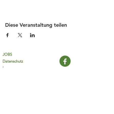
Diese Veranstaltung teilen
JOBS
Datenschutz
Impressum
FamiliJa
9821 Obervellach 32
Tel.: +43 (0) 4782 2511
familija@rkm.at
www.familija.at
MO-DO 08:00-13:00 Uhr