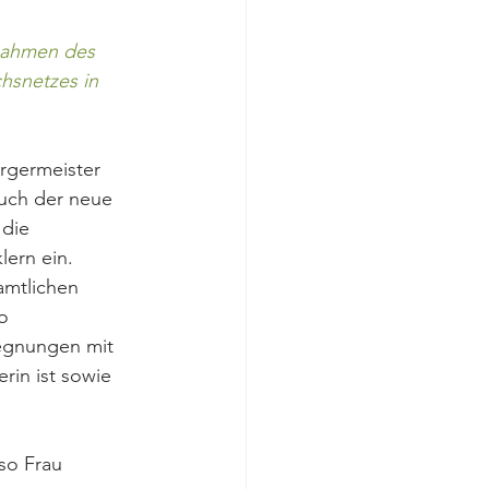
Rahmen des 
hsnetzes in 
rgermeister 
auch der neue 
die 
ern ein.
amtlichen 
o 
gnungen mit 
rin ist sowie 
so Frau 