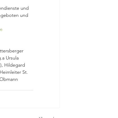
endienste und 
Angeboten und 
n
ttersberger 
.a Ursula 
), Hildegard 
eimleiter St. 
g (Obmann 