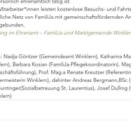
rsönlich ehrenamtlich tätig ist. 
itarbeiter*innen leisten kostenlose Besuchs- und Fahrt
tliche Netz von FamiliJa mit gemeinschaftsfördernden 
ngebunden.
gung im Ehrenamt – FamiliJa und Marktgemeinde Winkler
s: Nadja Göritzer (Gemeindeamt Winklern), Katharina Ma
n), Barbara Kosian (FamiliJa-Pflegekoordinatorin), Mag
schäftsführung), Prof. Mag.a Renate Kreutzer (Referentin
rmeisterin Winklern), dahinter Andreas Bergmann,BSc (H
Suntinger(Sozialbetreuung St. Laurentius), Josef Dullni
lern)