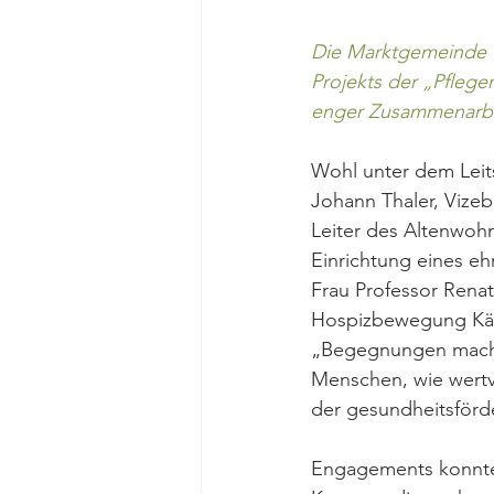
Die Marktgemeinde W
Projekts der „Pfleg
enger Zusammenarbei
Wohl unter dem Lei
Johann Thaler, Vizeb
Leiter des Altenwohn
Einrichtung eines e
Frau Professor Rena
Hospizbewegung Kärn
„Begegnungen mach
Menschen, wie wertvo
der gesundheitsförd
Engagements konnte 