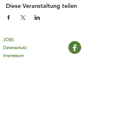
Diese Veranstaltung teilen
JOBS
Datenschutz
Impressum
FamiliJa
9821 Obervellach 32
Tel.: +43 (0) 4782 2511
familija@rkm.at
www.familija.at
MO-DO 08:00-13:00 Uhr
© 2025 FamiliJa