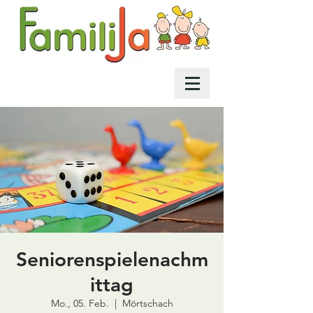
Seniorenspielenachm
ittag
Mo., 05. Feb.
  |  
Mörtschach