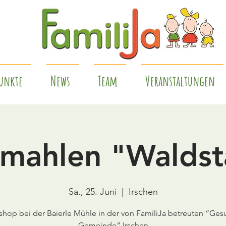
unkte
News
Team
Veranstaltungen
mahlen "Walds
Sa., 25. Juni
  |  
Irschen
hop bei der Baierle Mühle in der von FamiliJa betreuten “Ge
Gemeinde” Irschen