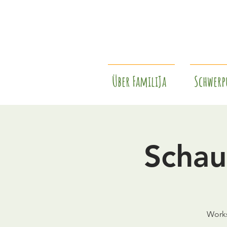
Über FamiliJa
Schwerp
Schau
Works