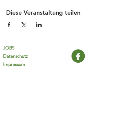
Diese Veranstaltung teilen
JOBS
Datenschutz
Impressum
FamiliJa
9821 Obervellach 32
Tel.: +43 (0) 4782 2511
familija@rkm.at
www.familija.at
MO-DO 08:00-13:00 Uhr