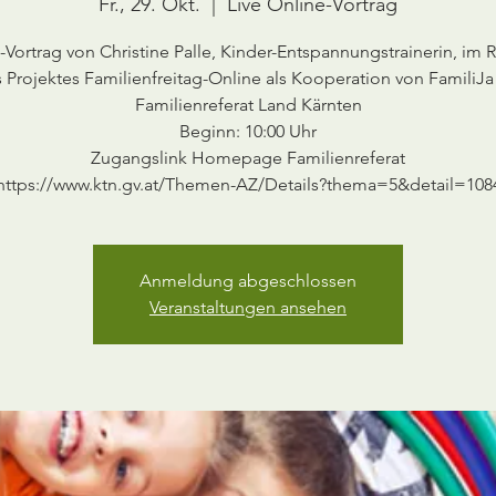
Fr., 29. Okt.
  |  
Live Online-Vortrag
-Vortrag von Christine Palle, Kinder-Entspannungstrainerin, im
 Projektes Familienfreitag-Online als Kooperation von FamiliJa
Familienreferat Land Kärnten
Beginn: 10:00 Uhr
Zugangslink Homepage Familienreferat
https://www.ktn.gv.at/Themen-AZ/Details?thema=5&detail=108
Anmeldung abgeschlossen
Veranstaltungen ansehen