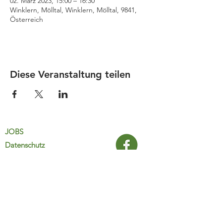
02. März 2023, 15:00 – 16:30
Winklern, Mölltal, Winklern, Mölltal, 9841,
Österreich
Diese Veranstaltung teilen
JOBS
Datenschutz
Impressum
FamiliJa
9821 Obervellach 32
Tel.: +43 (0) 4782 2511
familija@rkm.at