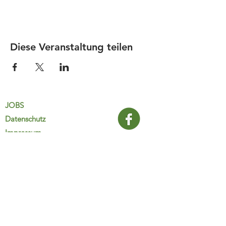
Diese Veranstaltung teilen
JOBS
Datenschutz
Impressum
FamiliJa
9821 Obervellach 32
Tel.: +43 (0) 4782 2511
familija@rkm.at
www.familija.at
MO-DO 08:00-13:00 Uhr