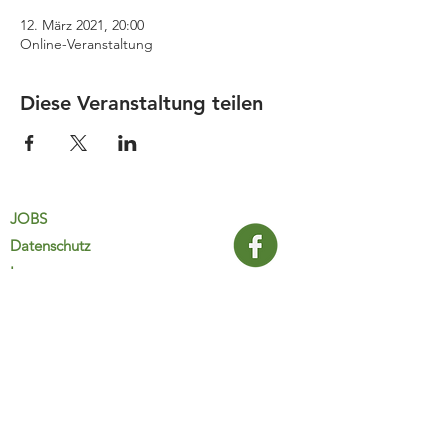
12. März 2021, 20:00
Online-Veranstaltung
Diese Veranstaltung teilen
JOBS
Datenschutz
Impressum
FamiliJa
9821 Obervellach 32
Tel.: +43 (0) 4782 2511
familija@rkm.at
www.familija.at
MO-DO 08:00-13:00 Uhr