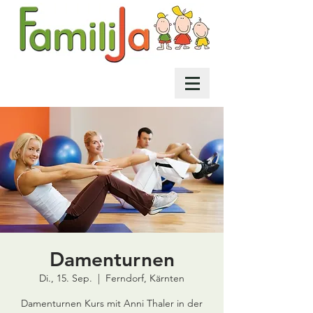
Damenturnen
Di., 15. Sep.
  |  
Ferndorf, Kärnten
Damenturnen Kurs mit Anni Thaler in der