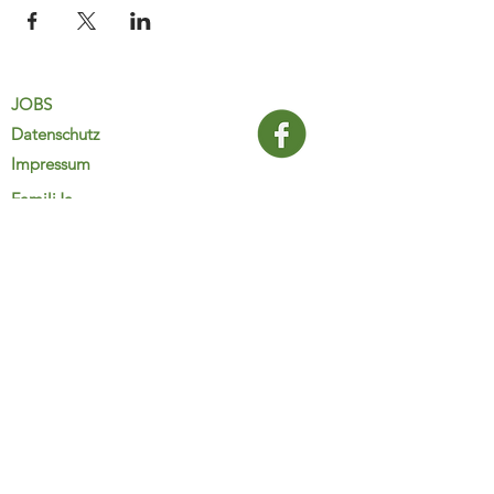
JOBS
Datenschutz
Impressum
FamiliJa
9821 Obervellach 32
Tel.: +43 (0) 4782 2511
familija@rkm.at
www.familija.at
MO-DO 08:00-13:00 Uhr
© 2025 FamiliJa