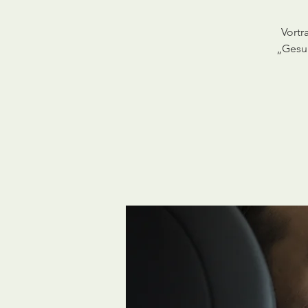
Vortr
„Gesun