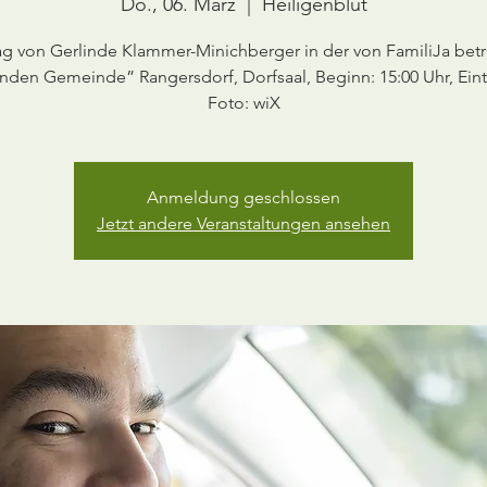
Do., 06. März
  |  
Heiligenblut
ag von Gerlinde Klammer-Minichberger in der von FamiliJa bet
den Gemeinde” Rangersdorf, Dorfsaal, Beginn: 15:00 Uhr, Eintri
Foto: wiX
Anmeldung geschlossen
Jetzt andere Veranstaltungen ansehen