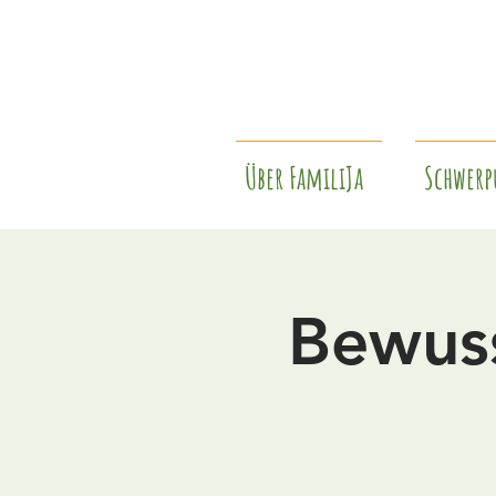
Über FamiliJa
Schwerp
Bewuss