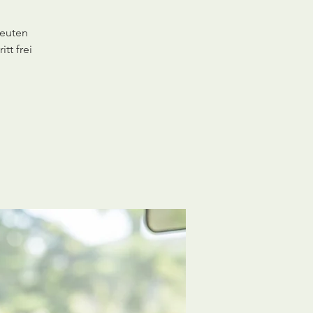
reuten
tt frei